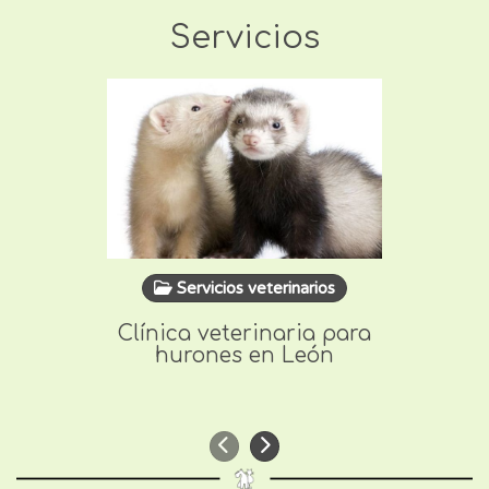
Servicios
Servicios veterinarios
Se
Clínica veterinaria para
Anális
hurones en León
Anterior
Siguiente